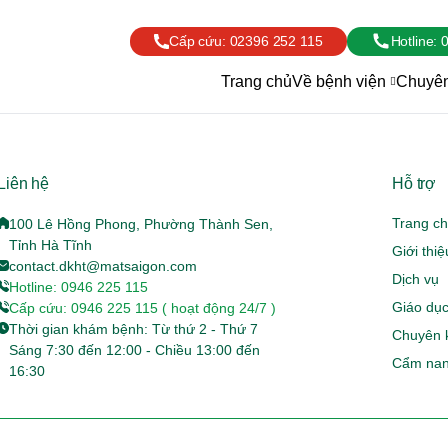
Cấp cứu:
02396 252 115
Hotline:
0
Trang chủ
Về bệnh viện
Chuyên
Liên hệ
Hỗ trợ
Trang c
100 Lê Hồng Phong, Phường Thành Sen,
Tỉnh Hà Tĩnh
Giới thi
contact.dkht@matsaigon.com
Dịch vụ
Hotline: 0946 225 115
Giáo dục
Cấp cứu: 0946 225 115 ( hoạt động 24/7 )
Thời gian khám bệnh: Từ thứ 2 - Thứ 7
Chuyên 
Sáng 7:30 đến 12:00 - Chiều 13:00 đến
Cẩm nan
16:30