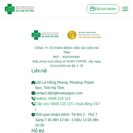
Đặt lịch khám
CÔNG TY CỔ PHẦN BỆNH VIỆN SÀI GÒN HÀ
TĨNH
MST : 3000345680
Giấy phép hoạt động số 92/BYT-GPHD, cấp ngày
23/11/2009 bởi Bộ Y Tế
Liên hệ
100 Lê Hồng Phong, Phường Thành
Sen, Tỉnh Hà Tĩnh
contact.dkht@matsaigon.com
Hotline: 0946 225 115
Cấp cứu: 0946 225 115 ( hoạt động 24/7
)
Thời gian khám bệnh: Từ thứ 2 - Thứ 7
Sáng 7:30 đến 12:00 - Chiều 13:00 đến
16:30
Hỗ trợ