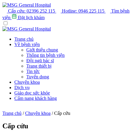
Cấp cứu:
02396 252 115
Hotline:
0946 225 115
Tìm bệnh
viện
Đặt lịch khám
Trang chủ
Về bệnh viện
Giới thiệu chung
Thông tin bệnh viện
Đội ngũ bác sĩ
Trang thiết bị
Tin tức
Tuyển dụng
Chuyên khoa
Dịch vụ
Giáo dục sức khỏe
Cẩm nang khách hàng
Trang chủ
/
Chuyên khoa
/
Cấp cứu
Cấp cứu