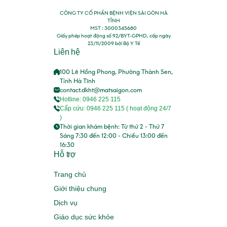
CÔNG TY CỔ PHẦN BỆNH VIỆN SÀI GÒN HÀ
TĨNH
MST : 3000345680
Giấy phép hoạt động số 92/BYT-GPHD, cấp ngày
23/11/2009 bởi Bộ Y Tế
Liên hệ
100 Lê Hồng Phong, Phường Thành Sen,
Tỉnh Hà Tĩnh
contact.dkht@matsaigon.com
Hotline: 0946 225 115
Cấp cứu: 0946 225 115 ( hoạt động 24/7
)
Thời gian khám bệnh: Từ thứ 2 - Thứ 7
Sáng 7:30 đến 12:00 - Chiều 13:00 đến
16:30
Hỗ trợ
Trang chủ
Giới thiệu chung
Dịch vụ
Giáo dục sức khỏe