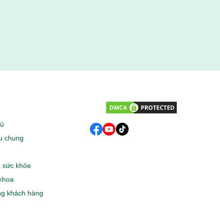
hủ
ệu chung
 sức khỏe
khoa
g khách hàng