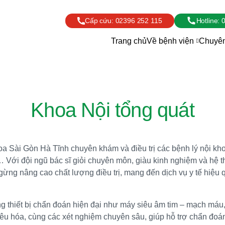
Cấp cứu:
02396 252 115
Hotline:
0
Trang chủ
Về bệnh viện
Chuyên
Khoa Nội tổng quát
 Sài Gòn Hà Tĩnh chuyên khám và điều trị các bệnh lý nội kh
nh… Với đội ngũ bác sĩ giỏi chuyên môn, giàu kinh nghiệm và hệ t
gừng nâng cao chất lượng điều trị, mang đến dịch vụ y tế hiệu 
g thiết bị chẩn đoán hiện đại như máy siêu âm tim – mạch máu, 
tiêu hóa, cùng các xét nghiệm chuyên sâu, giúp hỗ trợ chẩn đoán