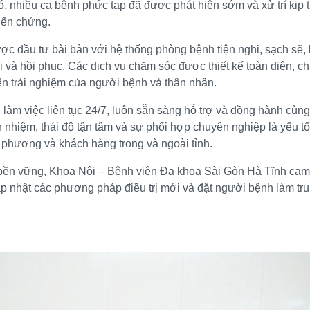
ó, nhiều ca bệnh phức tạp đã được phát hiện sớm và xử trí kịp 
biến chứng.
ược đầu tư bài bản với hệ thống phòng bệnh tiện nghi, sạch sẽ, 
i và hồi phục. Các dịch vụ chăm sóc được thiết kế toàn diện, c
n trải nghiệm của người bệnh và thân nhân.
 làm việc liên tục 24/7, luôn sẵn sàng hỗ trợ và đồng hành cùn
rách nhiệm, thái độ tận tâm và sự phối hợp chuyên nghiệp là yếu 
 phương và khách hàng trong và ngoài tỉnh.
 bền vững, Khoa Nội – Bệnh viện Đa khoa Sài Gòn Hà Tĩnh ca
 nhật các phương pháp điều trị mới và đặt người bệnh làm tru