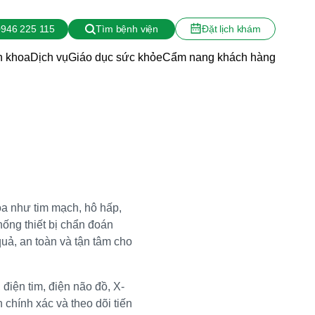
946 225 115
Tìm bệnh viện
Đặt lịch khám
 khoa
Dịch vụ
Giáo dục sức khỏe
Cẩm nang khách hàng
oa như tim mạch, hô hấp,
hống thiết bị chẩn đoán
quả, an toàn và tận tâm cho
điện tim, điện não đồ, X-
 chính xác và theo dõi tiến