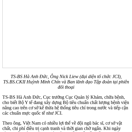
TS-BS Hà Anh Đức, Ông Nick Liew (đại diện tổ chức JCI),
TS.BS.CKII Huỳnh Minh Chín và Ban lãnh đạo Tập đoàn tại phiên
đối thoại
TS-BS Hà Anh Đức, Cục trưởng Cục Quản lý Khám, chữa bệnh,
cho biết Bộ Y tế đang xây dựng Bộ tiêu chuẩn chất lượng bệnh viện
nâng cao trên cơ sở kế thừa hệ thống tiêu chí trong nước và tiếp cận
các chuẩn mực quốc tế như JCI.
Theo ông, Việt Nam có nhiều lợi thế về đội ngũ bác sĩ, cơ sở vật
chất, chi phí điều trị cạnh tranh và thời gian chờ ngắn. Khi ngày