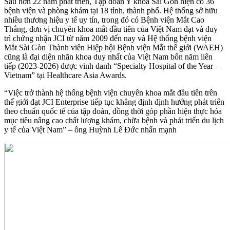
Sau hơn 22 năm phát triển, Tập đoàn Y khoa Sài Gòn hiện có 36
bệnh viện và phòng khám tại 18 tỉnh, thành phố. Hệ thống sở hữu
nhiều thương hiệu y tế uy tín, trong đó có Bệnh viện Mắt Cao
Thắng, đơn vị chuyên khoa mắt đầu tiên của Việt Nam đạt và duy
trì chứng nhận JCI từ năm 2009 đến nay và Hệ thống bệnh viện
Mắt Sài Gòn Thành viên Hiệp hội Bệnh viện Mắt thế giới (WAEH)
cũng là đại diện nhãn khoa duy nhất của Việt Nam bốn năm liên
tiếp (2023-2026) được vinh danh “Specialty Hospital of the Year –
Vietnam” tại Healthcare Asia Awards.
“Việc trở thành hệ thống bệnh viện chuyên khoa mắt đầu tiên trên
thế giới đạt JCI Enterprise tiếp tục khẳng định định hướng phát triển
theo chuẩn quốc tế của tập đoàn, đồng thời góp phần hiện thực hóa
mục tiêu nâng cao chất lượng khám, chữa bệnh và phát triển du lịch
y tế của Việt Nam” – ông Huỳnh Lê Đức nhấn mạnh