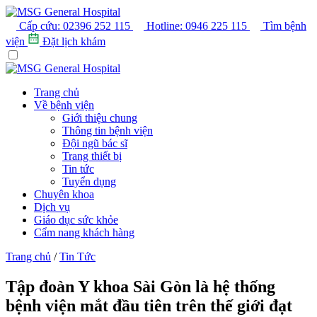
Cấp cứu:
02396 252 115
Hotline:
0946 225 115
Tìm bệnh
viện
Đặt lịch khám
Trang chủ
Về bệnh viện
Giới thiệu chung
Thông tin bệnh viện
Đội ngũ bác sĩ
Trang thiết bị
Tin tức
Tuyển dụng
Chuyên khoa
Dịch vụ
Giáo dục sức khỏe
Cẩm nang khách hàng
Trang chủ
/
Tin Tức
Tập đoàn Y khoa Sài Gòn là hệ thống
bệnh viện mắt đầu tiên trên thế giới đạt